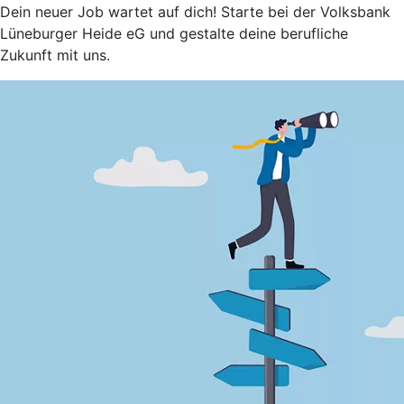
Dein neuer Job wartet auf dich! Starte bei der Volksbank
Lüneburger Heide eG und gestalte deine berufliche
Zukunft mit uns.