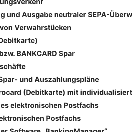
sungsverkehr
ng und Ausgabe neutraler SEPA-Überw
 von Verwahrstücken
Debitkarte)
d bzw. BANKCARD Spar
schäfte
 Spar- und Auszahlungspläne
rocard (Debitkarte) mit individualisie
es elektronischen Postfachs
lektronischen Postfachs
der Software „BankingManager“