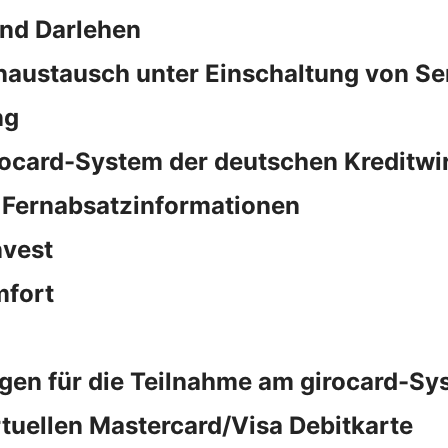
und Darlehen
naustausch unter Einschaltung von S
ng
rocard-System der deutschen Kreditwi
 Fernabsatzinformationen
vest
fort
en für die Teilnahme am girocard-Sy
rtuellen Mastercard/Visa Debitkarte