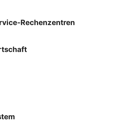
ervice-Rechenzentren
rtschaft
stem